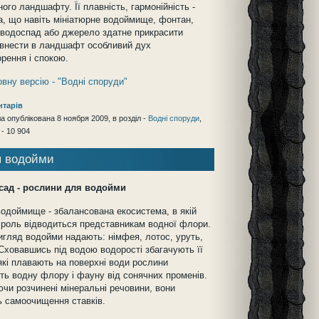
ного ландшафту. Її плавність, гармонійність -
а, що навіть мініатюрне водоймище, фонтан,
водоспад або джерело здатне прикрасити
 внести в ландшафт особливий дух
рення і спокою.
овну версію - "Водні споруди"
нтарів
а опублікована 8 ноября 2009, в розділ -
Водні споруди
,
 - 10 904
я водойми
сад - рослини для водойми
одоймище - збалансована екосистема, в якій
роль відводиться представникам водної флори.
игляд водойми надають: німфея, лотос, уруть,
Сховавшись під водою водорості збагачують її
які плавають на поверхні води рослини
ь водну флору і фауну від сонячних променів.
чи розчинені мінеральні речовини, вони
 самоочищення ставків.