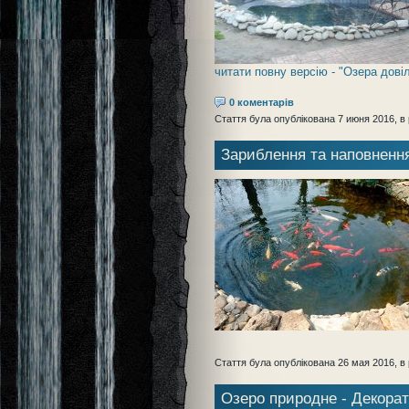
читати повну версію - "Озера дові
0 коментарів
Стаття була опублікована 7 июня 2016, в 
Зариблення та наповнен
Стаття була опублікована 26 мая 2016, в 
Озеро природне - Декора