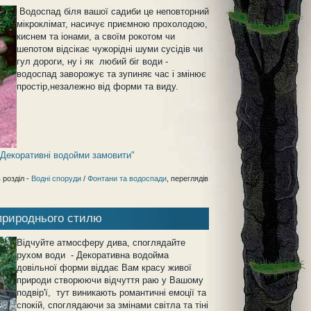
Водоспад біля вашої садиби це неповторний
мікроклімат, насичує приємною прохолодою,
киснем та іонами, а своїм рокотом чи
шепотом відсікає чужорідні шуми сусідів чи
гул дороги, ну і як любий біг води -
водоспад заворожує та зупиняє час і змінює
простір,незалежно від форми та виду.
- Декоративні водойми замовити"
 розділ -
Водні споруди
/
Фонтани та водоспади
, переглядів
 природнього стилю
Відчуйте атмосферу дива, споглядайте
р
ухом води -
Декоративна водойма
довільної форми віддає Вам красу живої
природи створюючи відчуття раю у Вашому
подвір'ї, тут виникають романтичні емоції
та
спокій
, споглядаючи за змінами світла та тіні