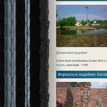
Декоративні водойми"
Стаття була опублікована 20 мая 2016, в 
берегів
, переглядів - 2 993
Формальні водойми басей