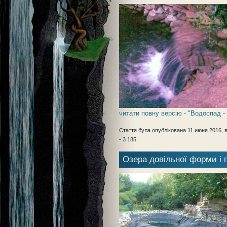
читати повну версію - "Водоспад 
Стаття була опублікована 11 июня 2016, в
- 3 185
Озера довільної форми і