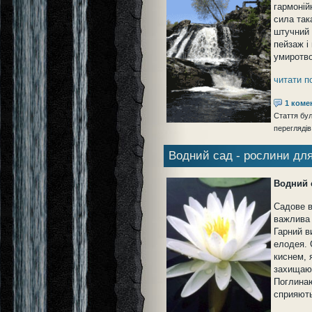
гармоній
сила так
штучний 
пейзаж і
умиротво
читати п
1 коме
Стаття бул
переглядів
Водний сад - рослини дл
Водний 
Садове в
важлива 
Гарний в
елодея. 
киснем, 
захищают
Поглинаю
сприяють