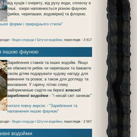
від кущів і очерету, від руху води, сплеску в
тиші, озеро наповнюється різною фауною
(рибки, черепашки, водомірки) та флорою.
льної форми і природнього стилю"
розділ -
Водні споруди
/
Штучні водойми
, переглядів - 3 917
ня іншою фауною
Зариблення ставків та інших водойм. Якщо
ви обжнюєте рибок чи черепашок та бажаете
своїм дітям подарувати чудову нагоду для
вивчення та розваг, а також для догляду та
виховання. У гарячу літню спеку
найприємніше сидіти на березі
власної
зарибленої водойми
- "і нехай світ зачекає"
читати повну версію - "Зариблення та
наповнення іншою фауною"
розділ -
Водні споруди
/
Штучні водойми
, переглядів - 2 567
тивні водойми