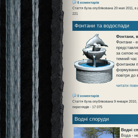
6 коментарів
Стаття була опублікована 20 мая 2011, в 
221
Фонтани та водоспади
Фонтани, 
Фонтани - 
представля
за силою н
темний час
фонтаном п
формування
повітря до 
читати повн
0 коментарів
Стаття була опублікована 9 января 2010, 
переглядів - 17 075
Водні споруди
Водні с
Вода - н