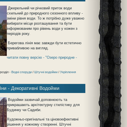
Джерельний чи річковий приток води
схильний до природного сезонного впливу -
зміни рівня води. То ж потрібно дуже уважно
вибирати місце розташування та бути
інформованим про рівень води у кожен з
періодів року.
Берегова лінія має завжди бути естетично
привабливою на вигляд.
читати повну версію - "Озеро природне -
розділ -
Водні споруди
/
Штучні водойми
/
Укріплення
ни - Декоративні Водойми
Водойми зазвичай доповнюють та
прикрашають архітектурну стилістику для
Будинку чи Садиби.
Художньо-оригінальні та ціновоефективні
рішення у кожному
створенні. Ш
тучні