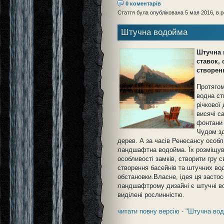
0 коментарів
Стаття була опублікована 5 мая 2016, в р
Штучна водойма
Штучна 
ставок, 
створен
Протягом
водна ст
річкової
висячі с
фонтани
Чудом зд
дерев. А за часів Ренесансу особл
ландшафтна водойма. Їх розміщува
особливості замків, створити гру с
створення басейнів та штучних во
обстановки.Власне, ідея ця застосо
ландшафтрому дизайні є штучні вод
виділені рослинністю.
читати повну версію - "Штучна во