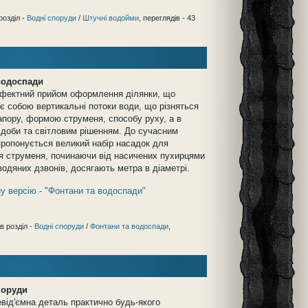
розділ -
Водні споруди
/
Штучні водойми
, переглядів - 43
водоспади
ефектний прийом оформлення ділянки, що
є собою вертикальні потоки води, що різняться
апору, формою струменя, способу руху, а в
 доби та світловим рішенням. До сучасним
ропонується великий набір насадок для
 струменя, починаючи від насичених пухирцями
водяних дзвонів, досягають метра в діаметрі.
у версію - "Фонтани та водоспади"
в розділ -
Водні споруди
/
Фонтани та водоспади
,
поруди
евід'ємна деталь практично будь-якого