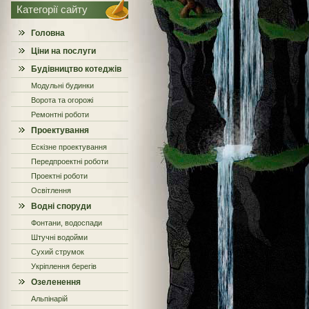
Категорії сайту
Головна
Ціни на послуги
Будівництво котеджів
Модульні будинки
Ворота та огорожі
Ремонтні роботи
Проектування
Ескізне проектування
Передпроектні роботи
Проектні роботи
Освітлення
Водні споруди
Фонтани, водоспади
Штучні водойми
Сухий струмок
Укріплення берегів
Озеленення
Альпінарій