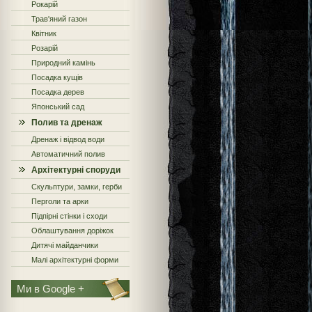
Рокарій
Трав'яний газон
Квітник
Розарій
Природний камінь
Посадка кущів
Посадка дерев
Японський сад
Полив та дренаж
Дренаж і відвод води
Автоматичний полив
Архітектурні споруди
Скульптури, замки, герби
Перголи та арки
Підпірні стінки і сходи
Облаштування доріжок
Дитячі майданчики
Малі архітектурні форми
Ми в Google +