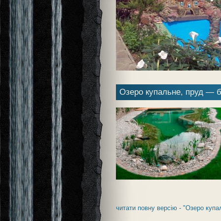
Озеро купальне, пруд — 
читати повну версію - "Озеро куп