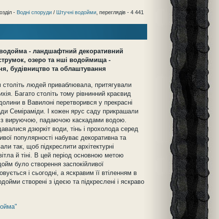
озділ -
Водні споруди
/
Штучні водойми
, переглядів - 4 441
водойма -
ландшафтний декоративний
струмок, озеро та нші водоймища -
ня, будівництво та облаштування
 століть людей приваблювала, притягували
ихія. Багато століть тому рівнинний краєвид
 долини в Вавилоні перетворився у прекрасні
ади Семіраміди. І кожен ярус саду прикрашали
 з вируючою, падаючою каскадами водою.
авалися дзюркіт води, тінь і прохолода серед
ивої популярності набуває декоративна та
ли так, щоб підкреслити архітектурні
вітла й тіні. В цей період основною метою
дойм було створення заспокійливої
вується і сьогодні, а яскравим її втіленням в
ойми створені з ідеєю та підкреслені і яскраво
дойма"