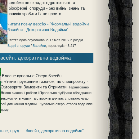
водойми це складні гідротехнічні та
біосферні споруди - без вмінь, знань та
навиків зробити їх не просто.
читати повну версію - "Формальні водойми
басейни - Декоративні Водойми"
Стаття була опублікована 17 мая 2016, в розділ -
Водні споруди
/
Басейни
, переглядів - 3 217
басейн, декоративна водойма
Власне купальне Озеро басейн
з м'яким пружинним газоном, по спецпроекту -
Обговорити Замовити та Отримати.
Гарантовано
Якісно виконані роботи і Правильно підібране обладнання :
зекономлять кошти та створять для вас справжнє чудо,
рай для кожної людини - Купальне озеро, ставок вода біля
дому.
альне, пруд — басейн, декоративна водойма"