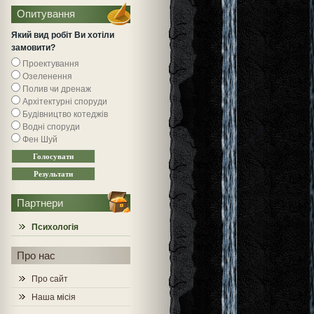
Опитування
Який вид робіт Ви хотіли
замовити?
Проектування
Озеленення
Полив чи дренаж
Архітектурні споруди
Будівництво котеджів
Водні споруди
Фен Шуй
Партнери
Психологія
Про нас
Про сайт
Наша місія