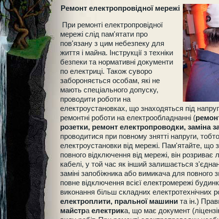
Ремонт електропровідної мережі
При ремонті електропровідної
мережі слід пам'ятати про
пов'язану з цим небезпеку для
життя і майна. Інструкції з техніки
безпеки та нормативні документи
по електриці. Також суворо
забороняється особам, які не
мають спеціального допуску,
проводити роботи на
електроустановках, що знаходяться під напруг
ремонтні роботи на електрообладнанні (
ремон
розетки, ремонт електропроводки, заміна з
проводитися при повному знятті напруги, тобт
електроустановки від мережі. Пам'ятайте, що 
повного відключення від мережі, він розриває 
кабелі, у той час як інший залишається з'єдна
заміні запобіжника або вимикача для повного з
повне відключення всієї електромережі будинк
виконання більш складних електротехнічних ро
електроплити, пральної машини
та ін.) Пра
майстр
а
електрик
а, що має документ (ліцензі