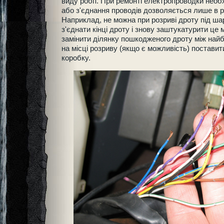
виду робіт. При ремонті електропроводки необ
або з'єднання проводів дозволяється лише в р
Наприклад, не можна при розриві дроту під ш
з'єднати кінці дроту і знову заштукатурити це 
замінити ділянку пошкодженого дроту між най
на місці розриву (якщо є можливість) постави
коробку.