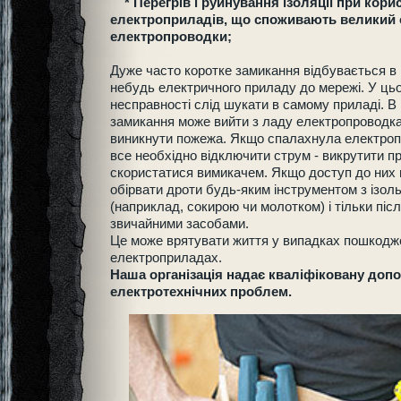
* Перегрів і руйнування ізоляції при кори
електроприладів, що споживають великий с
електропроводки;
Дуже часто коротке замикання відбувається в
небудь електричного приладу до мережі. У ць
несправності слід шукати в самому приладі. В 
замикання може вийти з ладу електропроводка 
виникнути пожежа. Якщо спалахнула електроп
все необхідно відключити струм - викрутити пр
скористатися вимикачем. Якщо доступ до них 
обірвати дроти будь-яким інструментом з ізо
(наприклад, сокирою чи молотком) і тільки піс
звичайними засобами.
Це може врятувати життя у випадках пошкоджен
електроприладах.
Наша організація надає кваліфіковану допо
електротехнічних проблем.