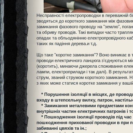
Несправності електропроводки в переважній б
зводяться до короткого замикання між фазови
замикання фазового проводу на "землю", поган
та обриву проводів. Такі випадки часто трапл
опадах та обльодянінню електропровідного ка
таких як падіння дерева.и т.д.
Що таке "коротке замикання"? Воно виникає в 
проводи електричного ланцюга з'єднуються м
(коротить), минаючи джерела споживання елект
лампи, електроприлади і так далі). В результат
струм, званий струмом короткого замикання. 
з яких може статися коротке замикання у вашій
* Порушення ізоляції в місцях, де провод
входу в штепсельну вилку, патрон, настільн
* Замикання металевими предметами конта
внутрішніх частин електричних патронів і т
* Пошкодження ізоляції проводів під час
пошкодження прихованої проводки в при про
забиванні цвяхів та ін.;