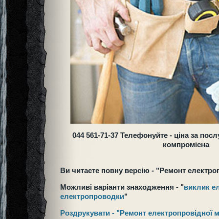
044 561-71-37 Телефонуйте - ціна за пос
компромісна
Ви читаєте повну версію - "Ремонт електро
Можливі варіанти знаходження - "
виклик е
електропроводки
"
Роздрукувати - "Ремонт електропровідної 