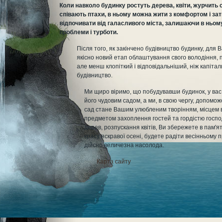
Коли навколо будинку ростуть дерева, квіти, журчить 
співають птахи, в ньому можна жити з комфортом і за
відпочивати від галасливого міста, залишаючи в ньому
проблеми і турботи.
Після того, як закінчено будівництво будинку, для 
якісно новий етап облаштування свого володіння, 
але менш клопіткий і відповідальніший, ніж капіта
будівництво.
Ми щиро віримо, що побудувавши будинок, у ва
його чудовим садом, а ми, в свою чергу, допоможе
сад стане Вашим улюбленим творінням, місцем в
предметом захоплення гостей та гордістю госпо
дерев, розпускання квітів, Ви збережете в пам'я
красу яскравої осені, будете радіти весінньому 
дійсно величезна насолода.
Карта сайту