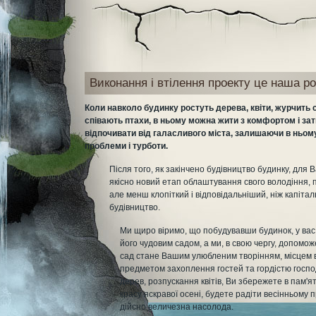
Виконання і втілення проекту це наша ро
Коли навколо будинку ростуть дерева, квіти, журчить 
співають птахи, в ньому можна жити з комфортом і за
відпочивати від галасливого міста, залишаючи в ньому
проблеми і турботи.
Після того, як закінчено будівництво будинку, для 
якісно новий етап облаштування свого володіння, 
але менш клопіткий і відповідальніший, ніж капіта
будівництво.
Ми щиро віримо, що побудувавши будинок, у ва
його чудовим садом, а ми, в свою чергу, допоможе
сад стане Вашим улюбленим творінням, місцем в
предметом захоплення гостей та гордістю госпо
дерев, розпускання квітів, Ви збережете в пам'я
красу яскравої осені, будете радіти весінньому 
дійсно величезна насолода.