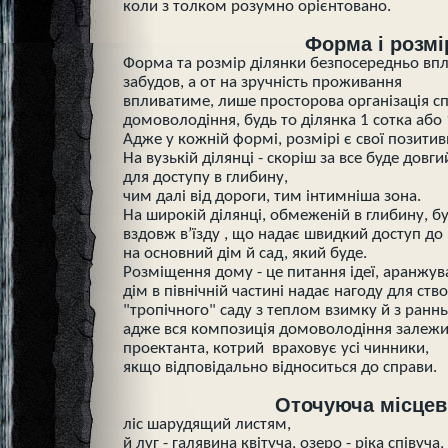
коли з толком розумно орієнтовано.
Форма і розмі
Форма та розмір ділянки безпосередньо вп
забудов, а от на зручність проживання
впливатиме, лише просторова організація 
домоволодіння, будь то ділянка 1 сотка або 
Адже у кожній формі, розмірі є свої позитив
На вузькій ділянці - скоріш за все буде довг
для доступу в глибину,
чим далі від дороги, тим інтимніша зона.
На широкій ділянці, обмеженій в глибину, б
вздовж в’їзду , що надає швидкий доступ до 
на основний дім й сад, який буде.
Розміщення дому - це питання ідеї, аранжува
дім в північній частині надає нагоду для ств
"тропічного" саду з теплом взимку й з ранн
адже вся композиція домоволодіння залежи
проектанта, котрий враховує усі чинники,
якщо відповідально відноситься до справи.
Оточуюча місцев
ліс шарудящий листям,
й луг - галявина квітуча, озеро - ріка співуча,