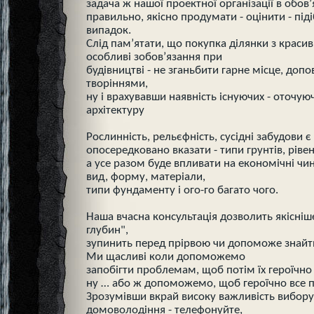
задача ж нашої проектної організації в обов’
правильно, якісно продумати - оцінити - під
випадок.
Слід пам’ятати, що покупка ділянки з крас
особливі зобов’язання при
будівництві - не зганьбити гарне місце, до
творіннями,
ну і врахувавши наявність існуючих - оточуюч
архітектуру
Рослинність, рельєфність, сусідні забудови
опосередковано вказати - типи грунтів, рівен
а усе разом буде впливати на економічні чи
вид, форму, матеріали,
типи фундаменту і ого-го багато чого.
Наша вчасна консультація дозволить якісніш
глубин",
зупинить перед прірвою чи допоможе знайт
Ми щасливі коли допоможемо
запобігти проблемам, щоб потім їх героїчно
ну … або ж допоможемо, щоб героїчно все 
Зрозумівши вкрай високу важливість вибору
домоволодіння - телефонуйте,