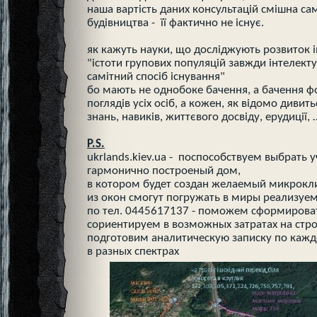
наша вартість даних консультацій смішна сам
будівництва - її фактично не існує.
як кажуть науки, що досліджують розвиток і
"істоти групових популяцій завжди інтелекту
самітний спосіб існування"
бо мають не однобоке бачення, а бачення ф
поглядів усіх осіб, а кожен, як відомо дивитьс
знань, навиків, життєвого досвіду, ерудиції, 
P.S.
ukrlands.kiev.ua - поспособствуем выбрать 
гармонично построеный дом,
в котором будет создан желаемый микрокл
из окон смогут погружать в миры реализуе
по тел. 0445617137 - поможем сформирова
сориентируем в возможных затратах на стро
подготовим аналитическую записку по кажд
в разных спектрах