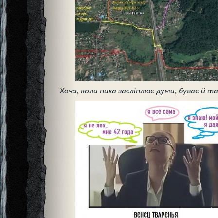
Хоча, коли пиха засліплює думи, буває й та