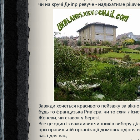
чи на кручі Дніпр ревуче - надихатиме рішуч
Завжди хочеться красивого пейзажу за вікном
будь то французька Рив’єра, чи то схил лісис
Женеви, чи ставок у березі.
Все це один із важливих чинників вибору діл
при правильній організації домоволодіння вс
вас і для вас,