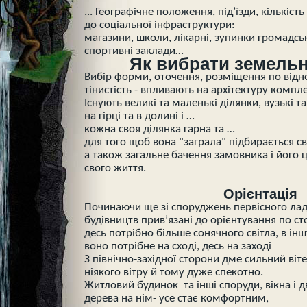
... Географічне положення, під’їзди, кількість 
до соціальної інфраструктури:
магазини, школи, лікарні, зупинки громадсь
спортивні заклади…
Як вибрати земельн
Вибір форми, оточення, розміщення по відно
тінистість - впливають на архітектуру компле
Існують великі та маленькі ділянки, вузькі та
на гірці та в долині і …
кожна своя ділянка гарна та …
для того щоб вона "заграла" підбирається сві
а також загальне бачення замовника і його ц
свого життя.
Орієнтація
Починаючи ще зі споруджень первісного ладу
будівництв прив’язані до орієнтування по ст
десь потрібно більше сонячного світла, в ін
воно потрібне на сході, десь на заході
З північно-західної сторони дме сильний віт
ніякого вітру й тому дуже спекотно.
Житловий будинок та інші споруди, вікна і д
дерева на нім- усе стає комфортним,