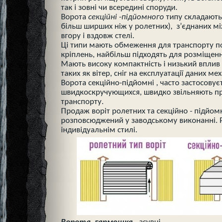
так і зовні чи всередині споруди.
Ворота
секційні -підйомного
типу складаютьс
більш ширших ніж у ролетних), з’єднаних м
вгору і вздовж стелі.
Ці типи мають обмеження для транспорту по
кріплень, найбільш підходять для розміщення
Мають високу компактність і низький вплив
таких як вітер, сніг на експлуатації даних мех
Ворота секційно-підйомні , часто застосовуєт
швидкоскручующихся, швидко звільняють пр
транспорту.
Продаж воріт ролетних та секційно - підйом
розповсюджений у заводському виконанні. 
індивідуальнім стилі.