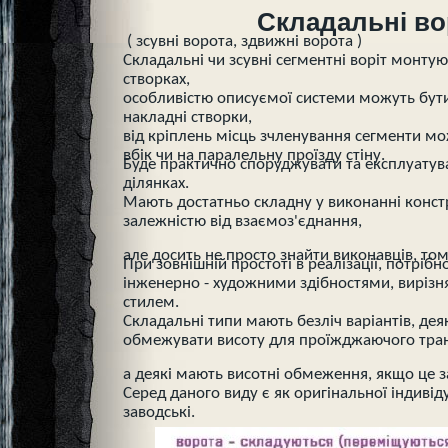
Складальні во
( зсувні ворота, здвижні ворота )
Складальні чи зсувні сегментні воріт монтую
створках,
особливістю описуємої системи можуть бути
накладні створки,
від кріплень місць зчленування сегменти мо
вбік чи на паралельну проїзду стіну.
Буде практично споруджувати та експлуатув
ділянках.
Мають достатньо складну у виконанні конст
залежністю від взаємоз'єднання,
але досить не просто знайти виконавців, том
При зовнішній простоті в реалізації, потріб
інженерно - художними здібностями, виріз
стилем.
Складальні типи мають безліч варіантів, дея
обмежувати висоту для проїжджаючого тра
а деякі мають висотні обмеження, якщо це 
Серед даного виду є як оригінальної індивід
заводські.