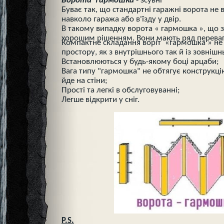
Ворота гармошка
- зсувні
Буває так, що стандартні гаражні ворота не 
навколо гаража або в'їзду у двір.
В такому випадку ворота « гармошка », що з
хорошим рішенням. Вони мають ряд переваг
Компактне складання воріт «гармошка » не
простору, як з внутрішнього так й із зовнішн
Встановлюються у будь-якому боці арцаби;
Вага типу "гармошка" не обтягує конструкці
йде на стіни;
Прості та легкі в обслуговуванні;
Легше відкрити у сніг.
P.S.