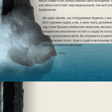
якісно новий етап облаштування свого володіння, 
але менш клопіткий і відповідальніший, ніж капіта
будівництво.
Ми щиро віримо, що побудувавши будинок, у ва
його чудовим садом, а ми, в свою чергу, допоможе
сад стане Вашим улюбленим творінням, місцем в
предметом захоплення гостей та гордістю госпо
дерев, розпускання квітів, Ви збережете в пам'я
красу яскравої осені, будете радіти весінньому 
дійсно величезна насолода.
Карта сайту