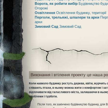
Ворота, як робити вибір
Будівництво буди
Огорожі
Освітлення
Освітлення будинку, території
Перголи, трельяжі, шпалери та арки
Перг
арки
Зимовий Сад
Зимовий Сад
Виконання і втілення проекту це наша ро
Коли навколо будинку ростуть дерева, квіти, журчить 
співають птахи, в ньому можна жити з комфортом і за
відпочивати від галасливого міста, залишаючи в ньому
проблеми і турботи.
Після того, як закінчено будівництво будинку, для 