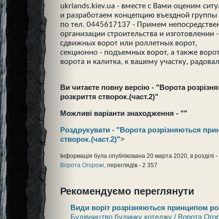
ukrlands.kiev.ua - вместе с Вами оценим с
и разработаем концепцию въездной группы
по тел. 0445617137 - Примем непосредствен
организации строительства и изготовлении 
сдвижных ворот или роллетных ворот,
секционно - подъемных ворот, а также воро
ворота и калитка, к вашему участку, радовал
Ви читаєте повну версію - "Ворота розріз
розкриття створок.(част.2)"
Можливі варіанти знаходження - ""
Роздрукувати - "Ворота розрізняються при
створок.(част.2)"
>
Інформація була опублікована 20 марта 2020, в розділі -
Ворота Огорожі
, переглядів - 2 357
Рекомендуємо переглянути
Види воріт розрізняються принципом роз
Будівництво будинку котеджу / Ворота Ого