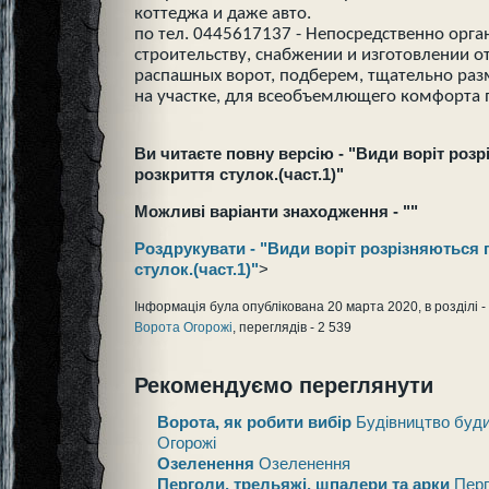
коттеджа и даже авто.
по тел. 0445617137 - Непосредственно орг
строительству, снабжении и изготовлении о
распашных ворот, подберем, тщательно раз
на участке, для всеобъемлющего комфорта 
Ви читаєте повну версію - "Види воріт ро
розкриття стулок.(част.1)"
Можливі варіанти знаходження - ""
Роздрукувати - "Види воріт розрізняються
стулок.(част.1)"
>
Інформація була опублікована 20 марта 2020, в розділі -
Ворота Огорожі
, переглядів - 2 539
Рекомендуємо переглянути
Ворота, як робити вибір
Будівництво буди
Огорожі
Озеленення
Озеленення
Перголи, трельяжі, шпалери та арки
Перг