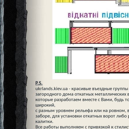
P.S.
ukrlands.kiev.ua - красивые въездные групп
загородного дома откатных металлических 
которые разработаем вместе с Вами, будь то
широкий,
с разным уровнем рельефа или на ровном, в 
заборе, для установки откатных ворот либо
калитки.
Все работы выполняем с привязкой к стили