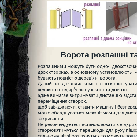
Ворота розпашні та
Розпашними можуть бути одно-, двохствочаст
двох створках, в основному установлюють м
бувають повністю дерев’яні ворота.
Даний тип дозволяє комфортно користувати
великого подвір’я чи вузького та довгого
адже вимагає витримувати дистанцію відстан
переміщення створок,
щоб заїжджаючи, ставити машину і безпере
може обладнуватися механізмами для диста
закривання.
Не рекомендується встановлювати з відкрив
створюватимуться перешкоди для руху пішохо
сильному вітрі розіпхнуться то можуть пошк