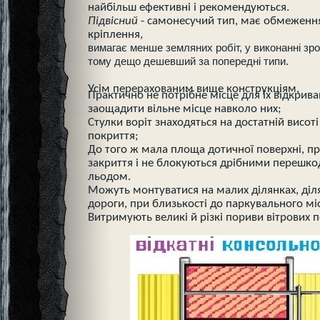
найбільш ефективні і рекомендуються.
Підвісний
- самонесучий тип, має обмеження
кріплення,
вимагає менше земляних робіт, у виконанні зро
тому дещо дешевший за попередні типи.
Усім перерахованим вище конструкціям,
Практично не потрібне місце для їх відкрив
заощадити вільне місце навколо них;
Стулки воріт знаходяться на достатній висот
покриття;
До того ж мала площа дотичної поверхні, при
закриття і не блокуються дрібними перешко
льодом.
Можуть монтуватися на малих ділянках, діля
дороги, при близькості до паркувального мі
Витримують великі й різкі пориви вітрових п