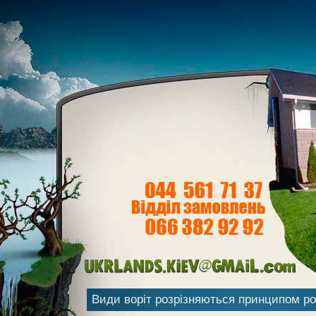
Види воріт розрізняються принципом роз