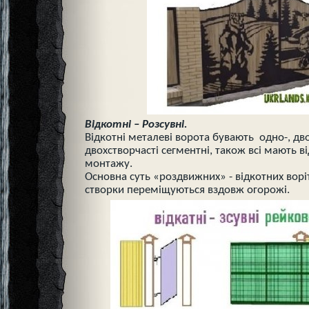
Відкотні – Розсувні.
Відкотні металеві ворота бувають одно-, дво
двохстворчасті сегментні, також всі мають в
монтажу.
Основна суть «роздвижних» - відкотних воріт
створки переміщуються вздовж огорожі.