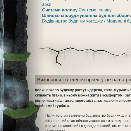
арки
Системи поливу
Система поливу
Швидко споруджувальна будівля зборно
Будівництво будинку котеджу / Модульні б
Виконання і втілення проекту це наша ро
Коли навколо будинку ростуть дерева, квіти, журчить 
співають птахи, в ньому можна жити з комфортом і за
відпочивати від галасливого міста, залишаючи в ньому
проблеми і турботи.
Після того, як закінчено будівництво будинку, для 
якісно новий етап облаштування свого володіння, 
але менш клопіткий і відповідальніший, ніж капіта