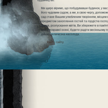
будівництво.
Ми щиро віримо, що побудувавши будинок, у ва
його чудовим садом, а ми, в свою чергу, допоможе
сад стане Вашим улюбленим творінням, місцем в
предметом захоплення гостей та гордістю госпо
дерев, розпускання квітів, Ви збережете в пам'я
красу яскравої осені, будете радіти весінньому 
дійсно величезна насолода.
Карта сайту