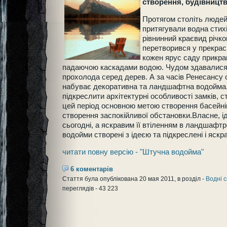
створення, будівницт
Протягом століть люде
притягували водна стихі
рівнинний краєвид річко
перетворився у прекрасн
кожен ярус саду прикр
падаючою каскадами водою. Чудом здавалися д
прохолода серед дерев. А за часів Ренесансу 
набуває декоративна та ландшафтна водойма.
підкреслити архітектурні особливості замків, ств
цей період основною метою створення басейні
створення заспокійливої обстановки.Власне, і
сьогодні, а яскравим її втіленням в ландшафтр
водойми створені з ідеєю та підкреслені і яскр
читати повну версію - "Штучна водойма"
6 коментарів
Стаття була опублікована 20 мая 2011, в розділ -
Водні 
переглядів - 43 223