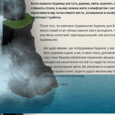
Коли навколо будинку ростуть дерева, квіти, журчить 
співають птахи, в ньому можна жити з комфортом і за
відпочивати від галасливого міста, залишаючи в ньому
проблеми і турботи.
Після того, як закінчено будівництво будинку, для 
якісно новий етап облаштування свого володіння, 
але менш клопіткий і відповідальніший, ніж капіта
будівництво.
Ми щиро віримо, що побудувавши будинок, у ва
його чудовим садом, а ми, в свою чергу, допоможе
сад стане Вашим улюбленим творінням, місцем в
предметом захоплення гостей та гордістю госпо
дерев, розпускання квітів, Ви збережете в пам'я
красу яскравої осені, будете радіти весінньому 
дійсно величезна насолода.
Карта сайту