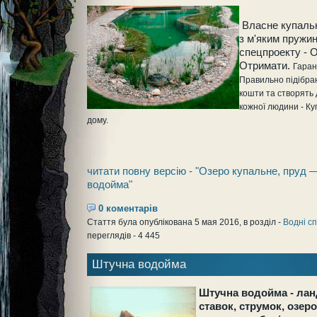
Власне купаль
з м'яким пружин
спецпроекту - 
Отримати.
Гаран
Правильно підібра
кошти та створять 
кожної людини - Ку
дому.
читати повну версію - "Озеро купальне, пруд 
водойма"
0 коментарів
Стаття була опублікована 5 мая 2016, в розділ -
Водні с
переглядів - 4 445
Штучна водойма
Штучна водойма -
лан
ставок, струмок, озер