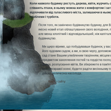
Коли навколо будинку ростуть дерева, квіти, журчить 
співають птахи, в ньому можна жити з комфортом і за
відпочивати від галасливого міста, залишаючи в ньому
проблеми і турботи.
Після того, як закінчено будівництво будинку, для 
якісно новий етап облаштування свого володіння, 
але менш клопіткий і відповідальніший, ніж капіта
будівництво.
Ми щиро віримо, що побудувавши будинок, у ва
його чудовим садом, а ми, в свою чергу, допоможе
сад стане Вашим улюбленим творінням, місцем в
предметом захоплення гостей та гордістю госпо
дерев, розпускання квітів, Ви збережете в пам'я
красу яскравої осені, будете радіти весінньому 
дійсно величезна насолода.
Карта сайту