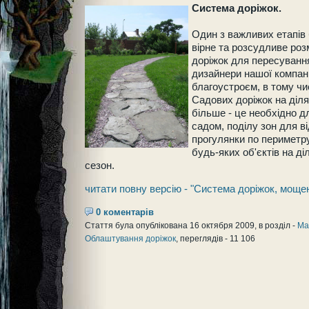
Система доріжок.
Один з важливих етапів 
вірне та розсудливе ро
доріжок для пересування
дизайнери нашої компан
благоустроєм, в тому чи
Садових доріжок на діля
більше - це необхідно д
садом, поділу зон для ві
прогулянки по периметру
будь-яких об'єктів на ді
сезон.
читати повну версію - "Система доріжок, моще
0 коментарів
Стаття була опублікована 16 октября 2009, в розділ -
Ма
Облаштування доріжок
, переглядів - 11 106