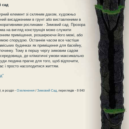
 сад
урний елемент зі скляним дахом, художньо
ий висадженими в грунт або виставленими в
коративними рослинами - Зимовий сад. Прозора
ома на вигляд конструкція може служити
нням приміщення, розширюючи його межі, або
емою спорудою. Останнім часом все частіше
аміських будинках як приміщення для басейну,
дпочинку. Тому в першу чергу зимовим садом
 середовища, де кліматичні умови максимально
куди людина прагне для того, щоб відпочити,
ас і просто насолодитися життям.
ад"
, в розділ -
Озеленення
/
Зимовий Сад
, переглядів - 8 840