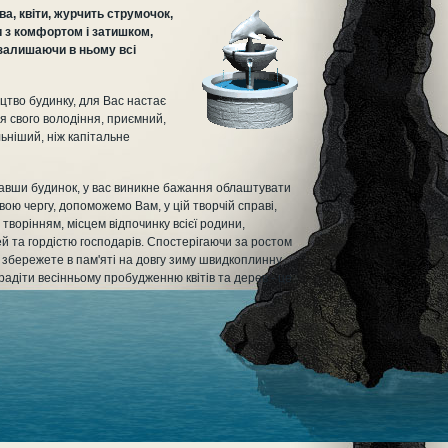
а, квіти, журчить струмочок,
и з комфортом і затишком,
 залишаючи в ньому всі
ицтво будинку, для Вас настає
я свого володіння, приємний,
льніший, ніж капітальне
авши будинок, у вас виникне бажання облаштувати
свою чергу, допоможемо Вам, у цій творчій справі,
ворінням, місцем відпочинку всієї родини,
 та гордістю господарів. Спостерігаючи за ростом
и збережете в пам'яті на довгу зиму швидкоплинну
 радіти весінньому пробудженню квітів та дерев - це