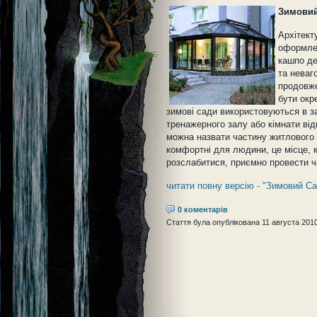
Зимовий
Архітект
оформлен
кашпо де
та неваг
продовже
бути окр
зимові сади використовуються в з
тренажерного залу або кімнати ві
можна назвати частину житлового
комфортні для людини, це місце, 
розслабитися, приємно провести ч
читати повну версію - "Зимовий С
0 коментарів
Стаття була опублікована 11 августа 2010