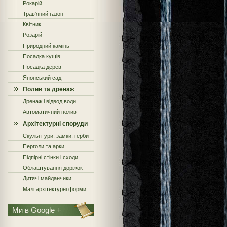
Рокарій
Трав'яний газон
Квітник
Розарій
Природний камінь
Посадка кущів
Посадка дерев
Японський сад
Полив та дренаж
Дренаж і відвод води
Автоматичний полив
Архітектурні споруди
Скульптури, замки, герби
Перголи та арки
Підпірні стінки і сходи
Облаштування доріжок
Дитячі майданчики
Малі архітектурні форми
Ми в Google +