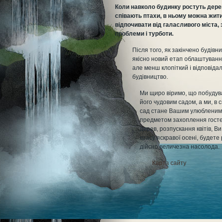
Коли навколо будинку ростуть дерев
співають птахи, в ньому можна жит
відпочивати від галасливого міста,
проблеми і турботи.
Після того, як закінчено будівн
якісно новий етап облаштуванн
але менш клопіткий і відповіда
будівництво.
Ми щиро віримо, що побудув
його чудовим садом, а ми, в 
сад стане Вашим улюбленим т
предметом захоплення гостей
дерев, розпускання квітів, В
красу яскравої осені, будете
дійсно величезна насолода.
Карта сайту