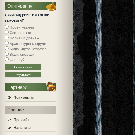
Опитування
Який вид робіт Ви хотіли
замовити?
Проектування
Озеленення
Полив чи дренаж
Архітектурні споруди
Будівництво котеджів
Водні споруди
Фен Шуй
Партнери
Психологія
Про нас
Про сайт
Наша місія