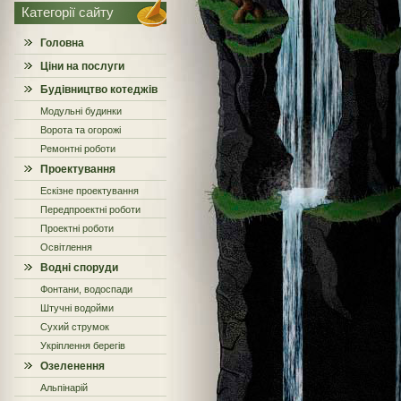
Категорії сайту
Головна
Ціни на послуги
Будівництво котеджів
Модульні будинки
Ворота та огорожі
Ремонтні роботи
Проектування
Ескізне проектування
Передпроектні роботи
Проектні роботи
Освітлення
Водні споруди
Фонтани, водоспади
Штучні водойми
Сухий струмок
Укріплення берегів
Озеленення
Альпінарій