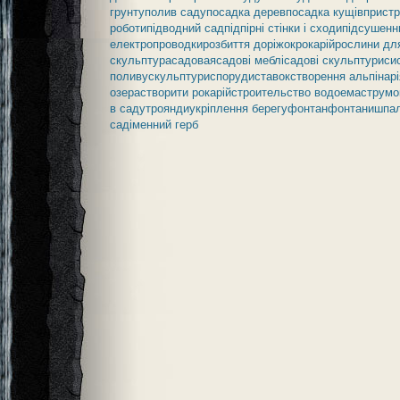
грунту
полив саду
посадка дерев
посадка кущів
пристр
роботи
підводний сад
підпірні стінки і сходи
підсушенн
електропроводки
розбиття доріжок
рокарій
рослини дл
скульптура
садовая
садові меблі
садові скульптури
си
поливу
скульптури
споруди
ставок
створення альпінарі
озера
створити рокарій
строительство водоема
струмо
в саду
троянди
укріплення берегу
фонтан
фонтани
шпа
сад
іменний герб