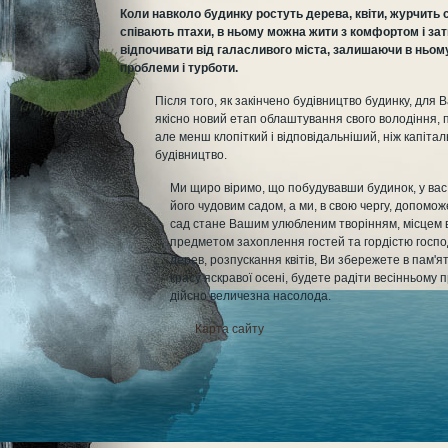
Коли навколо будинку ростуть дерева, квіти, журчить 
співають птахи, в ньому можна жити з комфортом і за
відпочивати від галасливого міста, залишаючи в ньому
проблеми і турботи.
Після того, як закінчено будівництво будинку, для 
якісно новий етап облаштування свого володіння, 
але менш клопіткий і відповідальніший, ніж капіта
будівництво.
Ми щиро віримо, що побудувавши будинок, у ва
його чудовим садом, а ми, в свою чергу, допоможе
сад стане Вашим улюбленим творінням, місцем в
предметом захоплення гостей та гордістю госпо
дерев, розпускання квітів, Ви збережете в пам'я
красу яскравої осені, будете радіти весінньому 
дійсно величезна насолода.
Карта сайту