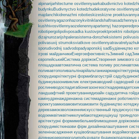
alpinarij
arhitecturne osvitlennya
arka
budivnictvo kotedzh
budynku
Budivnyctvo kotedzhu
dekoratyvne osvitlennya
majdanchiki
drenazhni roboti
eskiz
eskizne proektuvanny
osvitlennya
gazon
hazony
kvitnik
landshaft
nasadzhennya 
kushhiv
osvitlennya
ozelenennya
parternyj hazon
peredpro
roboti
pergoli
poliv
posadka kustov
proekt
proektni roboti
pr
dizajnu
rozarij
shpalerа
sistema-dorozhek
sistemi polivu
si
polivа
suxij strumok
sviatkove osvitlennya
trava
trelyazh
uk
sporudi
vodnij sad
vodopad
yaponskij sad
Будівництво ко
ігрові майданчики
Енергоефективність
Зимний сад
Зим
європейський
Система доріжок
Створення зимового с
площадка
автоматична система поливу рослин
автом
полив
автополив
альпінарій
альтанки
арки
архітектурні
а
споруди
архітектурні форми
благоустрій саду
будинок
будинку
вазони
виклик електрика
водний сад
водний с
рослини
водоспади
габіони
газон
геосітка
дерева
детски
ландшафтний проектування
дизайн саду
дитяча гойд
каміну
дренаж
дренажна система
дренажні роботи
еліт
проекту
замки
замовити
замовити будівництво котеджу
дерев
замок
зволоження
искусственный пруд
искусств
водоем
квіти
квітник
клумба
котедж
кущі
кущі троянд
лог
архітектурні форми
мебель
мебли
мощення доріжок
мін
споруди
містки
назви фірм дизайн
налаштування сист
зелені
насадження кущів
облаштування водойм
огорож
ділянки
озеро
перголи
побудувати будинок
подпорные 